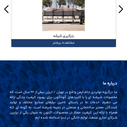
بسته بندی شیشه
مشاهده بیشتر
درباره ما
مـا درگـروه تولیـدی جـام ایمن واقـع در تهران / ایران بیش از 22 سـال اسـت که
محصولات شیشـه ای را با کاربردهای گوناگون، برای بهبود کیفیت زندگی ارائه
می دهیم. خدمات ما در راسـتای تامین نیازهای صنایع مختلف و تولید
کنندگان معتبر سـاختمانی و صنعتی در زمینه شیشـه اسـت، به گونه ای کـه
همراه با ارائه ایـن کیفیت ممتاز در محصـولات، اکنون به عنوان یکی از برترین
شـرکای تجاری صنعت لوازم خانگی در دنیا شـناخته شـده ایم.