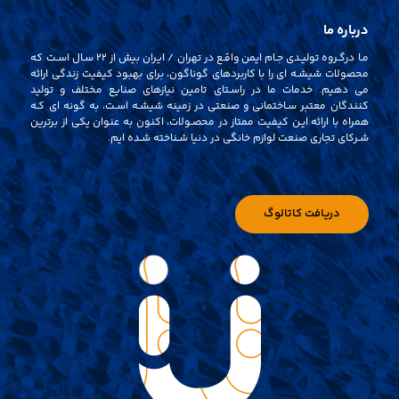
درباره ما
مـا درگـروه تولیـدی جـام ایمن واقـع در تهران / ایران بیش از 22 سـال اسـت که
محصولات شیشـه ای را با کاربردهای گوناگون، برای بهبود کیفیت زندگی ارائه
می دهیم. خدمات ما در راسـتای تامین نیازهای صنایع مختلف و تولید
کنندگان معتبر سـاختمانی و صنعتی در زمینه شیشـه اسـت، به گونه ای کـه
همراه با ارائه ایـن کیفیت ممتاز در محصـولات، اکنون به عنوان یکی از برترین
شـرکای تجاری صنعت لوازم خانگی در دنیا شـناخته شـده ایم.
دریافت کاتالوگ