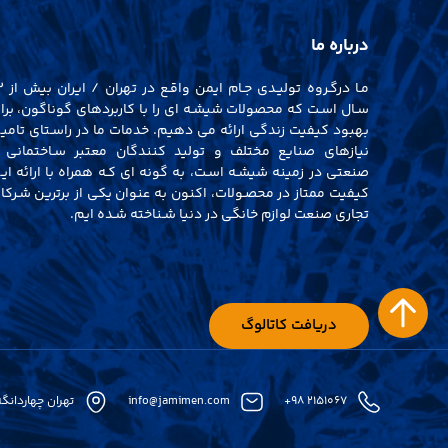
درباره ما
مـا درگـروه تولی
سـال اسـت که محصولات شیشـه ای را با کاربردهای گوناگون، برا
بهبود کیفیت زندگی ارائه می دهیم. خدمات ما در راسـتای تامی
نیازهای صنایع مختلف و تولید کنندگان معتبر سـاختمانی 
صنعتی در زمینه شیشـه اسـت، به گونه ای کـه همراه با ارائه ایـ
کیفیت ممتاز در محصـولات، اکنون به عنوان یکی از برترین شـرکا
تجاری صنعت لوازم خانگی در دنیا شـناخته شـده ایم.
دریافت کاتالوگ
+۹۸ ۲۱۵۱۰۶۷
info@jamimen.com
تهران چهاردانگ