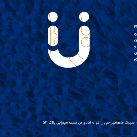
ـدی جـام ایمن واقـع در تهران / ایران بیش از 22
ی
ن
و
ن
ی
ه شهرک ماهشهر خیابان قوام آبادی بن بست میرزایی پلاک ۵۳